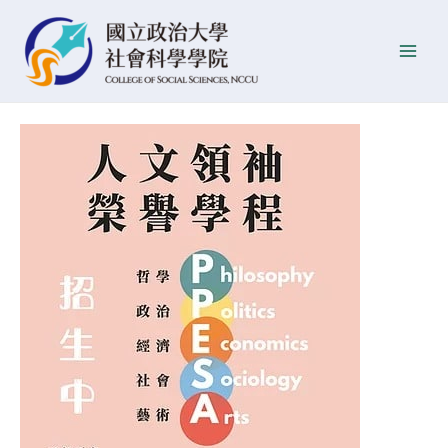
跳
Post
發
Main
至
navigation
佈
Men
主
日
要
期
內
容