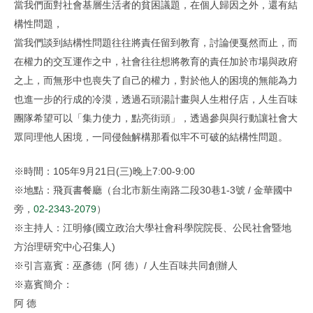
當我們面對社會基層生活者的貧困議題，在個人歸因之外，還有結
構性問題，
當我們談到結構性問題往往將責任留到教育，討論便戛然而止，而
在權力的交互運作之中，社會往往想將教育的責任加於市場與政府
之上，而無形中也喪失了自己的權力，對於他人的困境的無能為力
也進一步的行成的冷漠，透過石頭湯計畫與人生柑仔店，人生百味
團隊希望可以「集力使力，點亮街頭」，透過參與與行動讓社會大
眾同理他人困境，一同侵蝕解構那看似牢不可破的結構性問題。
※時間：105年9月21日(三)晚上7:00-9:00
※地點：飛頁書餐廳（台北市新生南路二段30巷1-3號 / 金華國中
旁，
02-2343-2079
）
※主持人：江明修(國立政治大學社會科學院院長、公民社會暨地
方治理研究中心召集人)
※引言嘉賓：巫彥德（阿 德）/ 人生百味共同創辦人
※嘉賓簡介：
阿 德