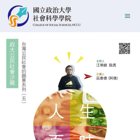
跳
Post
發
Main
至
navigation
佈
Men
主
日
要
期
內
容