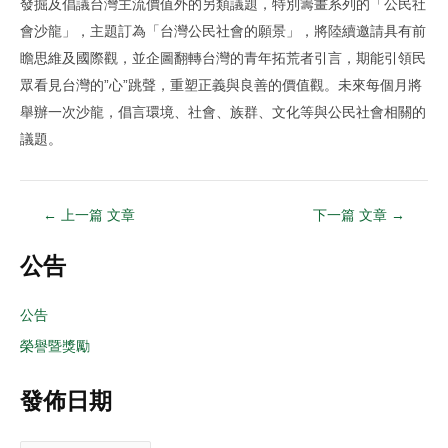
發掘及倡議台灣主流價值外的另類議題，特別籌畫系列的「公民社
會沙龍」，主題訂為「台灣公民社會的願景」，將陸續邀請具有前
瞻思維及國際觀，並企圖翻轉台灣的青年拓荒者引言，期能引領民
眾看見台灣的”心”跳聲，重塑正義與良善的價值觀。未來每個月將
舉辦一次沙龍，倡言環境、社會、族群、文化等與公民社會相關的
議題。
←
上一篇 文章
下一篇 文章
→
公告
公告
榮譽暨獎勵
發佈日期