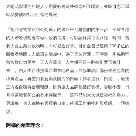
太陽花學運的年輕人，用愛心將這些概念相互聯結，並吸引志工幫
助弱勢族群找回生命的尊嚴。
「把回收物拿給阿公阿嬤」的網路平台是他們的第一步。全省各地
的人若發現附近有做回收的長者，可以記錄其行徑路線、時間，當
有人要丟棄回收物時，即可就近分享。目前全省已建構 200多位的
回收者地圖，人數還在增加中。為了長久營運，同時進一步協助弱
勢族群自力更生，三人亦籌備「人生柑仔店—翻轉街賣形象計
畫」。由人生百味挑選台灣在地良品，並協助設計部份未經包裝的
小農產品，再交由有意願及能力的街頭工作者進行「街賣」，最後
三方各自獲得合理報酬。目前協力品牌包括好食機、喜願小麥、日
月老茶廠和阿公的香水檸檬等。「這不只能大大減緩社福的壓力，
更讓每一個人都擁有選擇的自由，確保工作的權利與尊嚴。」阿德
說。
阿德的創業理念 :