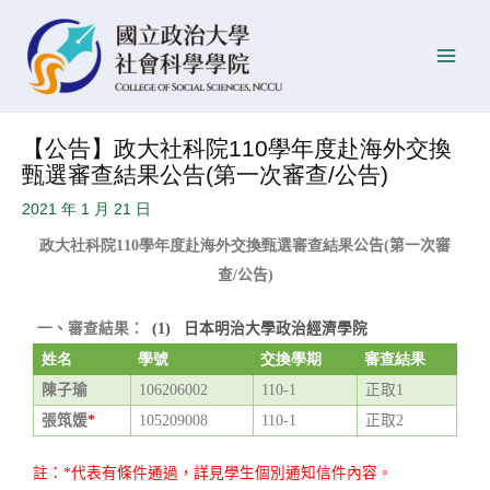
跳
Post
發
Main
至
navigation
佈
Men
主
日
要
期
內
【公告】政大社科院110學年度赴海外交換
容
甄選審查結果公告(第一次審查/公告)
2021 年 1 月 21 日
公告
第一次審
政大社科院
110
學年度赴海外交換甄選審查結果
(
查
公告
/
)
一、審查結果：
日本明治大學政治經濟學院
(1)
姓名
學號
交換學期
審查結果
陳子瑜
正取
106206002
110-1
1
張筑媛
正取
*
105209008
110-1
2
註：
代表有條件通過，詳見學生個別通知信件內容。
*