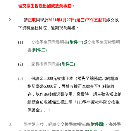
理交換生暫緩出國或放棄事宜。
三
2.
請
正取
同學於
2021
年
1
月
27
日
(
週
)
下午五點前
繳交以
下資料至社科院，逾期視為棄權：
附件一
或
(1)
交換學生同意聲明書
(
)
交換學生棄權聲明
附件二
書
(
)
附件三
(2)
家長擔保同意書
(
)
元
請先至總務處出納組
(3)
保證金
5,000
收據正本（
繳
納
再將收據正本
新臺幣
5,000
元，
繳交至社科院收
以作為
繳費時，請主動告知
存，
後續退費使用。
出納
於收據備註欄
「
組櫃台
註明
110
學年度社科院交換生
保證金」。）
經
附件四
、
3.
學生返台後，
繳交
交換學生報告表
(
)
海外學