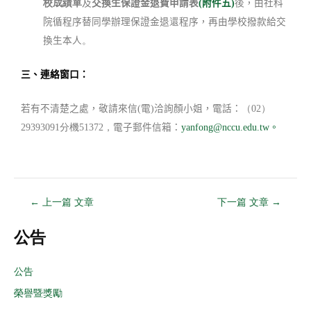
及
交換生保證金退費申請表
附件五
，由社科
校成績單
(
)
後
院循程序替同學辦理保證金退
程序，再由學校撥款給交
還
換生本人
。
三、連絡窗口：
若有不清楚之處，敬請來信
電
洽詢顏小姐，電話：
(
)
（
02
）
電子郵件信箱：
29393091
分機
51372
，
yanfong@nccu.edu.tw
。
←
上一篇 文章
下一篇 文章
→
公告
公告
榮譽暨獎勵