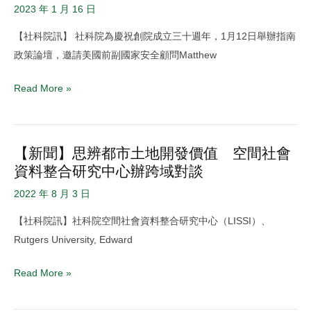
驚
發
2023 年 1 月 16 日
滔
展
【社科院訊】 社科院為慶祝創院成立三十週年，1月12日舉辦指南
駭
研
政策論壇，邀請美國前副國家安全顧問Matthew
浪
討
中
會
Read More »
的
暨
自
國
由：
際
【新聞】思辨都市土地開發價值 空間社會
【新
臺
會
資料整合研究中心辦跨域對談
聞】
灣
議
思
準
2022 年 8 月 3 日
廳
辨
備
啟
【社科院訊】社科院空間社會資料整合研究中心（LISSI）、
都
好
用
Rutgers University, Edward
市
了
儀
土
嗎？
式
Read More »
地
社
開
科