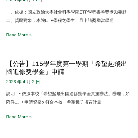
業
114
貪
生
一、依據：國立政治大學社會科學學院ETP學程書卷獎獎勵要點
學
腐
報
二、獎勵對象：本院ETP學程之學生，且申請獎勵當學期
年
研
名)
度
究
Read More »
「ETP
的
學
前
程
世、
【公告】115學年度第一學期「希望起飛出
【公
書
今
國進修獎學金」申請
告】
卷
生
115
獎」
2026 年 4 月 2 日
與
學
獎
來
說明：• 依據本校「希望起飛出國進修獎學金實施辦法」辦理，如
年
勵
世
附件1。• 申請資格o 符合本校「希望種子培育計畫
度
申
第
請，
Read More »
一
自
學
即