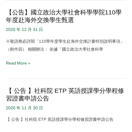
16
域
【公告】國立政治大學社會科學學院110學
【公
期
對
年度赴海外交換學生甄選
告】
20210210
談
國
2020 年 12 月 31 日
立
※敬請務必詳閱「110學年度學生赴海外交換計畫特別說明事項」
政
（附件四） 相關辦法： 依據「國立政治大學社會科學
治
大
Read More »
學
社
會
【 公告 】社科院 ETP 英語授課學分學程修
【
科
習證書申請公告
公
學
告
學
2020 年 11 月 30 日
】
院
【 公告 】社科院 ETP 英語授課學分學程修習證書申請公告
社
110
科
學