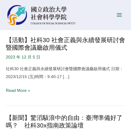
跳
Post
發
Main
至
pagination
佈
Men
主
日
要
期
內
【活動】社科30 社會正義與永續發展研討會
【活
容
暨國際會議廳啟用儀式
動】
社
2023 年 12 月 5 日
科
社科30 社會正義與永續發展研討會暨國際會議廳啟用儀式 日期：
30
2023/12/15 (五)時間：9:40-17 […]
社
會
Read More »
正
義
與
【新聞】驚滔駭浪中的自由：臺灣準備好了
【新
永
嗎？ 社科30x指南政策論壇
聞】
續