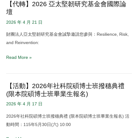
【代轉】2026 亞太堅韌研究基金會國際論
學
【代
所
的
壇
金
轉】
評
省
獲
2026
鑑
2026 年 4 月 21 日
思》
獎
亞
圓
財團法人亞太堅韌研究基金會誠摯邀請您參與：Resilience, Risk,
名
太
滿
and Reinvention:
單
堅
完
韌
成
Read More »
研
究
基
【活動】2026年社科院碩博士班撥穗典禮
【活
金
(限本院碩博士班畢業生報名)
動】
會
2026
國
2026 年 4 月 17 日
年
際
2026年社科院碩博士班撥穗典禮 (限本院碩博士班畢業生報名) 活
社
論
動時間：115年5月30日(六) 10:00
科
壇
院