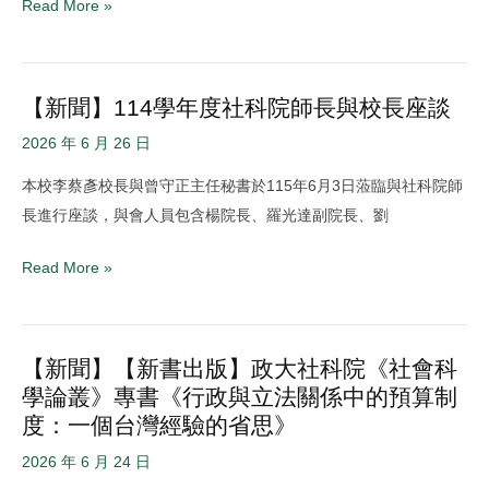
Read More »
院
年
ETP
度
英
赴
【新聞】114學年度社科院師長與校長座談
【新
語
海
聞】
授
2026 年 6 月 26 日
外
114
課
交
本校李蔡彥校長與曾守正主任秘書於115年6月3日蒞臨與社科院師
學
學
換
長進行座談，與會人員包含楊院長、羅光達副院長、劉
年
分
學
度
學
生
Read More »
社
程
甄
科
修
選
院
習
【新聞】【新書出版】政大社科院《社會科
【新
師
證
學論叢》專書《行政與立法關係中的預算制
聞】
長
書
度：一個台灣經驗的省思》
【新
與
申
書
校
2026 年 6 月 24 日
請
出