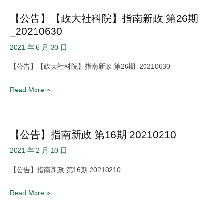
發
30x
【公告】【政大社科院】指南新政 第26期
【公
價
指
_20210630
告】
值
南
【政
空
2021 年 6 月 30 日
政
大
間
策
【公告】【政大社科院】指南新政 第26期_20210630
社
社
論
科
會
壇
Read More »
院】
資
指
料
南
整
【公告】指南新政 第16期 20210210
【公
新
合
告】
政
2021 年 2 月 10 日
研
指
第
究
【公告】指南新政 第16期 20210210
南
26
中
新
期
心
Read More »
政
_20210630
辦
第
跨