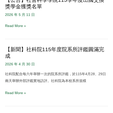
學
與
獎學金獲獎名單
告】
院
立
社
2026
2026 年 5 月 11 日
法
會
年
關
Read More »
科
校
係
學
園
中
學
特
的
院
【新聞】社科院115年度院系所評鑑圓滿完
使
【新
預
115
成
甄
聞】
算
學
選
社
制
2026 年 4 月 30 日
年
結
科
度：
社科院配合每六年舉辦一次的院系所評鑑，於115年4月28、29日
度
果
院
一
兩天舉辦外部評鑑實地訪評。社科院為本校系所規模
出
公
115
個
國
告
年
台
Read More »
交
度
灣
換
院
經
獎
系
驗