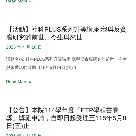
Read More »
碩
博
士
【活動】社科PLUS系列升等講座:我與反貪
【活
班
腐研究的前世、今生與來世
動】
撥
社
穗
2026 年 4 月 16 日
科
典
活動名稱: 社科PLUS系列升等講座:我與反貪腐研究的前世、今生
PLUS
禮
與來世活動日期: 115年5月14日(四) 1
系
(限
列
本
Read More »
升
院
等
碩
講
博
【公告】本院114學年度「ETP學程書卷
【公
座:
士
獎」獎勵申請，自即日起受理至115年5月8
告】
我
班
日(五)止
本
與
畢
院
反
2026 年 4 月 10 日