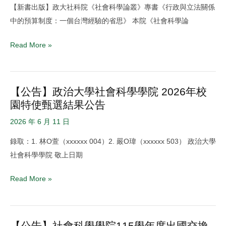
長
公
【新書出版】政大社科院《社會科學論叢》專書《行政與立法關係
版】
座
告
中的預算制度：一個台灣經驗的省思》 本院《社會科學論
政
談
大
Read More »
社
科
院
【公告】政治大學社會科學學院 2026年校
【公
《社
園特使甄選結果公告
告】
會
政
科
2026 年 6 月 11 日
治
學
錄取：1. 林O萱（xxxxxx 004）2. 嚴O瑋（xxxxxx 503） 政治大學
大
論
社會科學學院 敬上日期
學
叢》
社
專
Read More »
會
書
科
《行
學
政
【公告】社會科學學院115學年度出國交換
【公