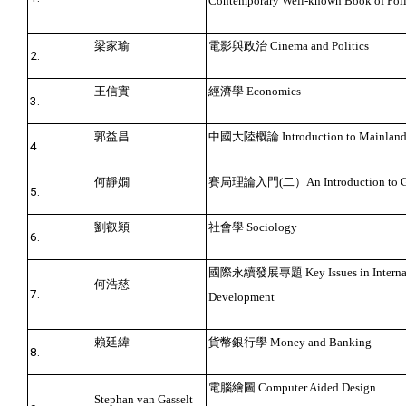
Contemporary Well-known Book of Polit
梁家瑜
電影與政治
Cinema and Politics
2.
王信實
經濟學
Economics
3.
郭益昌
中國大陸概論
Introduction to Mainlan
4.
何靜嫺
賽局理論入門
(
二）
An Introduction to 
5.
劉叡穎
社會學
Sociology
6.
國際永續發展專題
Key Issues in Intern
何浩慈
7.
Development
賴廷緯
貨幣銀行學
Money and Banking
8.
電腦繪圖
Computer Aided Design
Stephan van Gasselt