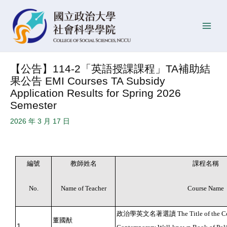
跳
Post
發
Main
至
navigation
佈
Men
主
日
要
期
內
【公告】114-2「英語授課課程」TA補助結
容
果公告 EMI Courses TA Subsidy
Application Results for Spring 2026
Semester
2026 年 3 月 17 日
編號
教師姓名
課程名稱
No.
Name of Teacher
Course Name
政治學英文名著選讀
The Title of the C
董國猷
1.